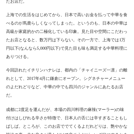
たお店だ。
上海での生活をはじめてから、日本で高いお金を払って中華を食
べるのが馬鹿らしくなってしまった。というのも、日本の中華は
高級か家庭的かの二極化している印象。見た目や空間にこだわっ
たお店となると、数万円は下らない。その一方で、上海では1万
円以下(なんなら5,000円以下)で見た目も味も満足する中華料理に
ありつける。
今回訪れたイチリンハナレは、都内の「チャイニーズ一凛」の離
れとして、2017年4月に鎌倉にオープン。シグネチャーメニュー
のよだれどりなど、中華の中でも四川のジャンルにあたるお店
だ。
成都に2度足を運んだが、本場の四川料理の麻辣(マーラー)の味
付けはしびれる辛さが特徴で、日本人の舌には辛すぎることもし
ばしば。ところが、このお店ででてくるよだれどりは、艶やかな