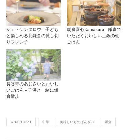
シェ・ケンタロウ – 子ども
朝食喜心Kamakura – 鎌倉で
と楽しめる北鎌倉の貸し切
いただくおいしい土鍋の朝
りフレンチ
ごはん
長谷寺のあじさいとおいし
いごはん – 子供と一緒に鎌
倉散歩
WHATTOEAT
中華
美味しいものばんざい
鎌倉