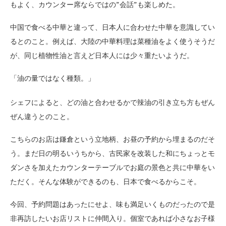
もよく、カウンター席ならではの”会話”も楽しめた。
中国で食べる中華と違って、日本人に合わせた中華を意識してい
るとのこと。例えば、大陸の中華料理は菜種油をよく使うそうだ
が、同じ植物性油と言えど日本人には少々重たいようだ。
「油の量ではなく種類。」
シェフによると、どの油と合わせるかで辣油の引き立ち方もぜん
ぜん違うとのこと。
こちらのお店は鎌倉という立地柄、お昼の予約から埋まるのだそ
う。まだ日の明るいうちから、古民家を改装した和にちょっとモ
ダンさを加えたカウンターテーブルでお庭の景色と共に中華をい
ただく。そんな体験ができるのも、日本で食べるからこそ。
今回、予約問題はあったにせよ、味も満足いくものだったので是
非再訪したいお店リストに仲間入り。個室であれば小さなお子様