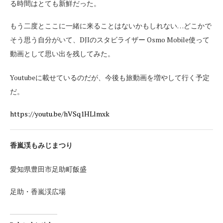
る時間はとても新鮮だった。
もう二度とここに一緒に来ることはないかもしれない…どこかで
そう思う自分がいて、DJIのスタビライザー Osmo Mobile使って
動画として思い出を残してみた。
Youtubeに載せているのだが、今後も旅動画を増やして行く予定
だ。
https://youtu.be/hVSq1HLlmxk
香嵐渓もみじまつり
愛知県豊田市足助町飯盛
足助・香嵐渓広場