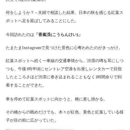
何をしようか？ – 夫婦で相談した結果、日本の秋を感じる紅葉ス
ポットへ足を延ばしてみることにした。
今回訪れたのは
「香嵐渓(こうらんけい)」
たまたまInstagramで見つけた景色に心奪われたのがきっかけ。
紅葉スポットへ続く一車線の交通事情から、渋滞の噂を耳にしつ
つも、午後1時半頃にセントレア空港を出発しレンタカーで目指
したところさほど渋滞に巻き込まれることもなく1時間余りで到
着することができた。
車を停めて紅葉スポットに向かうと、橋に差し掛かる。
その橋からの眺めだけでも、木々が紅色、黄色と紅葉している様
子が目の前に広がっていた。