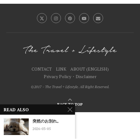
CONTACT
LINK
ABOUT (ENGLISH)
Privacy Policy・Disclaimer
©2017 - The Travel + Lifestyle. All Right Reserved.
BACK TO TOP
READ ALSO
突然のお別れ。
2026-03-05