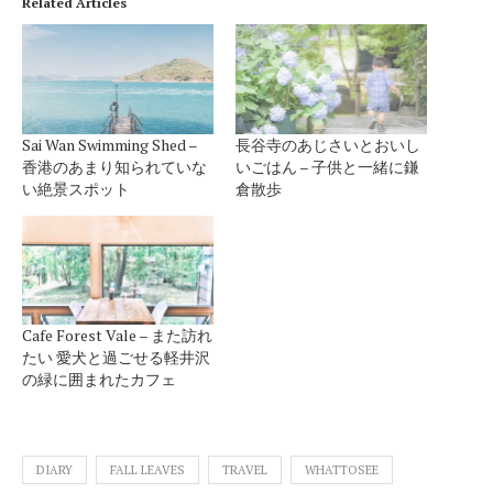
Related Articles
Sai Wan Swimming Shed –
長谷寺のあじさいとおいし
香港のあまり知られていな
いごはん – 子供と一緒に鎌
い絶景スポット
倉散歩
Cafe Forest Vale – また訪れ
たい 愛犬と過ごせる軽井沢
の緑に囲まれたカフェ
DIARY
FALL LEAVES
TRAVEL
WHATTOSEE