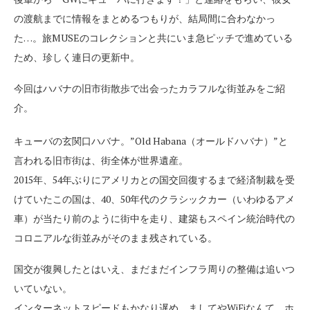
の渡航までに情報をまとめるつもりが、結局間に合わなかっ
た…。旅MUSEのコレクションと共にいま急ピッチで進めている
ため、珍しく連日の更新中。
今回はハバナの旧市街散歩で出会ったカラフルな街並みをご紹
介。
キューバの玄関口ハバナ。”Old Habana（オールドハバナ）”と
言われる旧市街は、街全体が世界遺産。
2015年、54年ぶりにアメリカとの国交回復するまで経済制裁を受
けていたこの国は、40、50年代のクラシックカー（いわゆるアメ
車）が当たり前のように街中を走り、建築もスペイン統治時代の
コロニアルな街並みがそのまま残されている。
国交が復興したとはいえ、まだまだインフラ周りの整備は追いつ
いていない。
インターネットスピードもかなり遅め。ましてやWiFiなんて、ホ