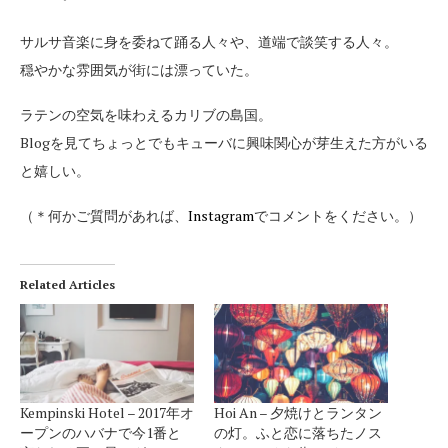
サルサ音楽に身を委ねて踊る人々や、道端で談笑する人々。
穏やかな雰囲気が街には漂っていた。
ラテンの空気を味わえるカリブの島国。
Blogを見てちょっとでもキューバに興味関心が芽生えた方がいる
と嬉しい。
（＊何かご質問があれば、
Instagram
でコメントをください。）
Related Articles
Kempinski Hotel – 2017年オ
Hoi An – 夕焼けとランタン
ープンのハバナで今1番と
の灯。ふと恋に落ちたノス