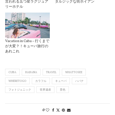
言われる五つ星ラグジュア
タルジックな街ホイアン
リーホテル
Vacation in Cuba – 行くまで
が大変？！キューバ旅行の
あれこれ
CUBA
HABANA
TRAVEL
WHATTOSEE
WHERETOGO
カラフル
キューバ
ハバナ
フォトジェニック
世界遺産
景色
0