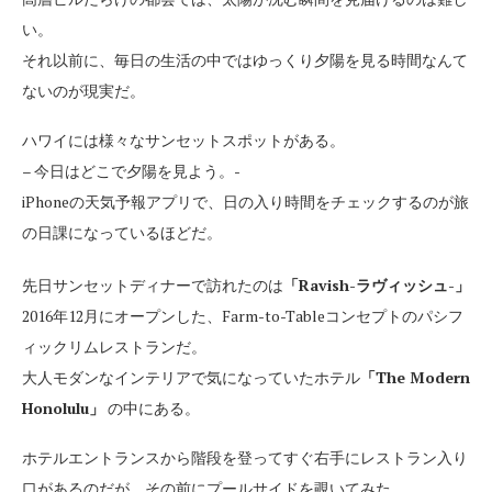
い。
それ以前に、毎日の生活の中ではゆっくり夕陽を見る時間なんて
ないのが現実だ。
ハワイには様々なサンセットスポットがある。
– 今日はどこで夕陽を見よう。-
iPhoneの天気予報アプリで、日の入り時間をチェックするのが旅
の日課になっているほどだ。
先日サンセットディナーで訪れたのは
「Ravish-ラヴィッシュ-」
2016年12月にオープンした、Farm-to-Tableコンセプトのパシフ
ィックリムレストランだ。
大人モダンなインテリアで気になっていたホテル
「The Modern
Honolulu」
の中にある。
ホテルエントランスから階段を登ってすぐ右手にレストラン入り
口があるのだが、その前にプールサイドを覗いてみた。