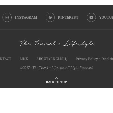
INSTAGRAM
PINTEREST
YOUTU
NTACT
LINK
ABOUT (ENGLISH)
Privacy Policy・Discla
©2017 - The Travel + Lifestyle. All Right Reserved.
BACK TO TOP