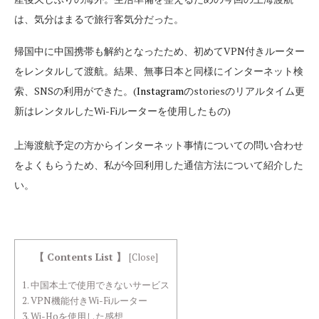
は、気分はまるで旅行客気分だった。
帰国中に中国携帯も解約となったため、初めてVPN付きルーター
をレンタルして渡航。結果、無事日本と同様にインターネット検
索、SNSの利用ができた。(
Instagram
のstoriesのリアルタイム更
新はレンタルしたWi-Fiルーターを使用したもの)
上海渡航予定の方からインターネット事情についての問い合わせ
をよくもらうため、私が今回利用した通信方法について紹介した
い。
【 Contents List 】
[
Close
]
1.
中国本土で使用できないサービス
2.
VPN機能付きWi-Fiルーター
3.
Wi-Hoを使用した感想