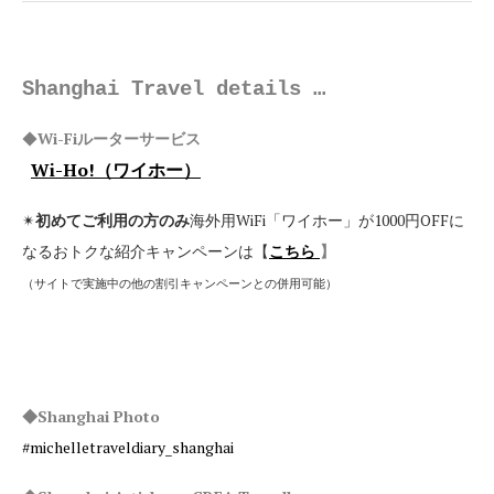
Shanghai Travel details …
◆
Wi-Fiルーターサービス
Wi-Ho!
（ワイホー）
✴︎
初めてご利用の方のみ
海外用
W
iFi
「ワイホー」が
1000
円
OFFに
なる
おトクな紹介キャンペーンは【
こちら
】
（サイトで実施中の他の割引キャンペーンとの併用可能）
◆Shanghai Photo
#michelletraveldiary_shanghai