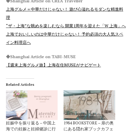
◆Shanghai Article on CREA Traveller
上海グルメ＝中華だけじゃない！ 遊び心溢れるモダンな精進料
理
“ザ・上海”な眺めを楽しむなら 開業1周年を迎えた「W 上海」へ
上海でおいしいのは中華だけじゃない！ 予約必須の大人気スペ
イン料理店へ
◆Shanghai Article on TABI-MUSE
【週末上海グルメ旅】上海在住MUSEがナビゲート
Related Articles
妊娠中を振り返る – 中国上
1984 BOOKSTORE – 扉の奥
海での妊娠と妊婦健診に行
にある隠れ家ブックカフェ