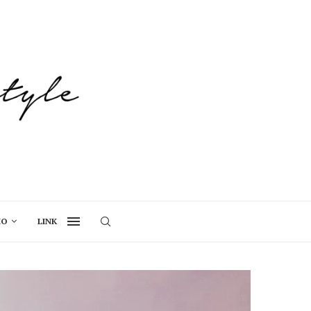
IO
LINK