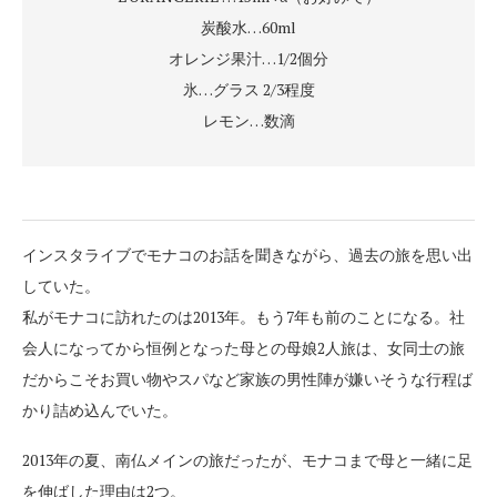
炭酸水…60ml
オレンジ果汁…1/2個分
氷…グラス 2/3程度
レモン…数滴
インスタライブでモナコのお話を聞きながら、過去の旅を思い出
していた。
私がモナコに訪れたのは2013年。もう7年も前のことになる。社
会人になってから恒例となった母との母娘2人旅は、女同士の旅
だからこそお買い物やスパなど家族の男性陣が嫌いそうな行程ば
かり詰め込んでいた。
2013年の夏、南仏メインの旅だったが、モナコまで母と一緒に足
を伸ばした理由は2つ。