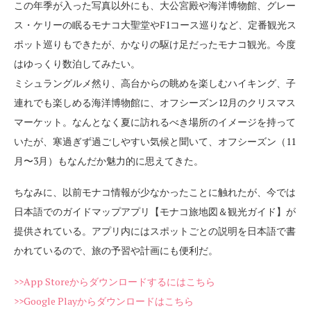
この年季が入った写真以外にも、大公宮殿や海洋博物館、グレー
ス・ケリーの眠るモナコ大聖堂やF1コース巡りなど、定番観光ス
ポット巡りもできたが、かなりの駆け足だったモナコ観光。今度
はゆっくり数泊してみたい。
ミシュラングルメ然り、高台からの眺めを楽しむハイキング、子
連れでも楽しめる海洋博物館に、オフシーズン12月のクリスマス
マーケット。なんとなく夏に訪れるべき場所のイメージを持って
いたが、寒過ぎず過ごしやすい気候と聞いて、オフシーズン（11
月〜3月）もなんだか魅力的に思えてきた。
ちなみに、以前モナコ情報が少なかったことに触れたが、
今では
日本語でのガイドマップアプリ【モナコ旅地図＆観光ガイド】が
提供されている。
アプリ内にはスポットごとの説明を日本語で書
かれているので、旅の予習や計画にも便利だ。
>>App Store
からダウンロードするにはこちら
>>Google Play
からダウンロードはこちら