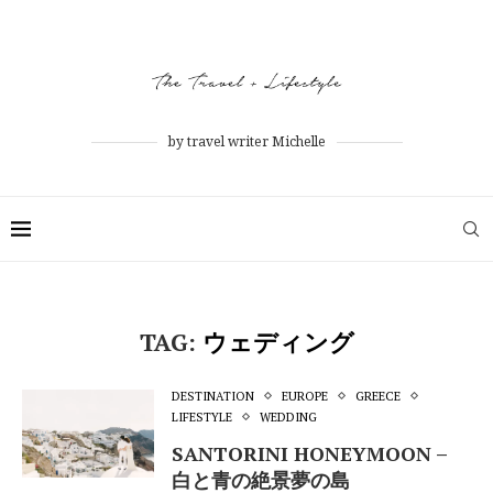
by travel writer Michelle
TAG:
ウェディング
DESTINATION
EUROPE
GREECE
LIFESTYLE
WEDDING
SANTORINI HONEYMOON –
白と青の絶景夢の島